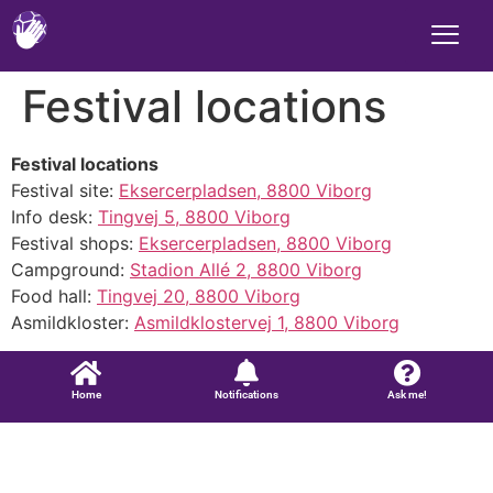
Festival locations
Festival locations
Festival site:
Eksercerpladsen, 8800 Viborg
Info desk:
Tingvej 5, 8800 Viborg
Festival shops:
Eksercerpladsen, 8800 Viborg
Campground:
Stadion Allé 2, 8800 Viborg
Food hall:
Tingvej 20, 8800 Viborg
Asmildkloster:
Asmildklostervej 1, 8800 Viborg
Home
Notifications
Ask me!