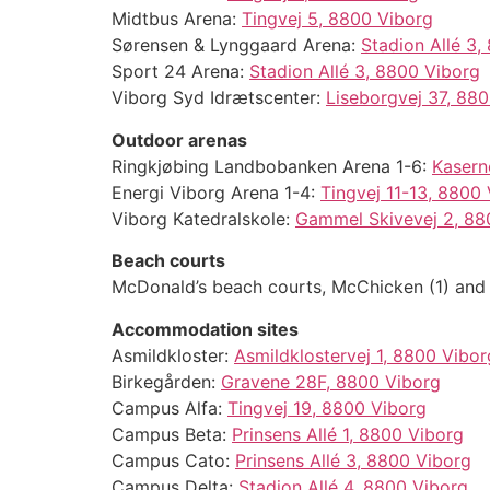
Midtbus Arena:
Tingvej 5, 8800 Viborg
Sørensen & Lynggaard Arena:
Stadion Allé 3,
Sport 24 Arena:
Stadion Allé 3, 8800 Viborg
Viborg Syd Idrætscenter:
Liseborgvej 37, 88
Outdoor arenas
Ringkjøbing Landbobanken Arena 1-6:
Kasern
Energi Viborg Arena 1-4:
Tingvej 11-13, 8800
Viborg Katedralskole:
Gammel Skivevej 2, 88
Beach courts
McDonald’s beach courts, McChicken (1) and
Accommodation sites
Asmildkloster:
Asmildklostervej 1, 8800 Vibor
Birkegården:
Gravene 28F, 8800 Viborg
Campus Alfa:
Tingvej 19, 8800 Viborg
Campus Beta:
Prinsens Allé 1, 8800 Viborg
Campus Cato:
Prinsens Allé 3, 8800 Viborg
Campus Delta:
Stadion Allé 4, 8800 Viborg