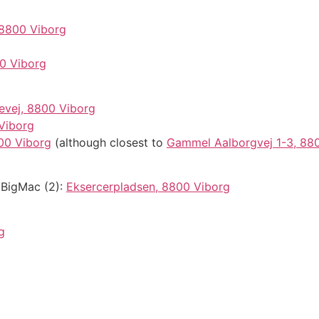
 8800 Viborg
00 Viborg
evej, 8800 Viborg
 Viborg
00 Viborg
(although closest to
Gammel Aalborgvej 1-3, 88
 BigMac (2):
Eksercerpladsen, 8800 Viborg
g